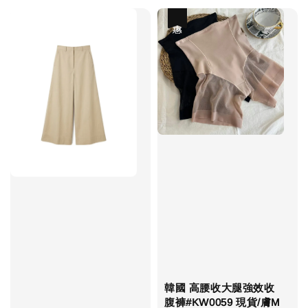
優惠
韓國 高腰收大腿強效收
腹褲#KW0059 現貨/膚M