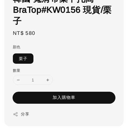
BraTop#KW0156 現貨/栗
子
Regular
NT$ 580
price
顏色
栗子
數量
加入購物車
分享