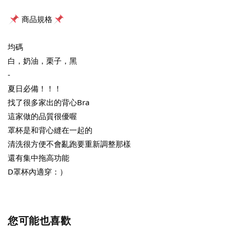
 商品規格
均碼
白，奶油，栗子，黑
-
夏日必備！！！
找了很多家出的背心Bra
這家做的品質很優喔
罩杯是和背心縫在一起的
清洗很方便不會亂跑要重新調整那樣
還有集中拖高功能
D罩杯內適穿：）
您可能也喜歡