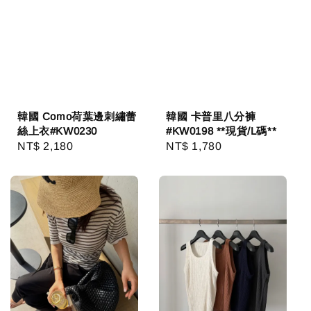
韓國 Como荷葉邊刺繡蕾
韓國 卡普里八分褲
絲上衣#KW0230
#KW0198 **現貨/L碼**
Regular
NT$ 2,180
Regular
NT$ 1,780
price
price