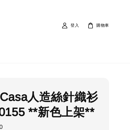
登入
購物車
 Casa人造絲針織衫
0155 **新色上架**
0