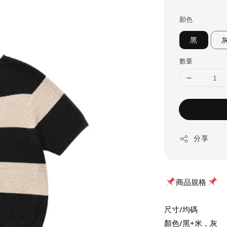
price
顏色
黑
數量
分享
商品規格
尺寸/均碼
顏色/黑+米，灰