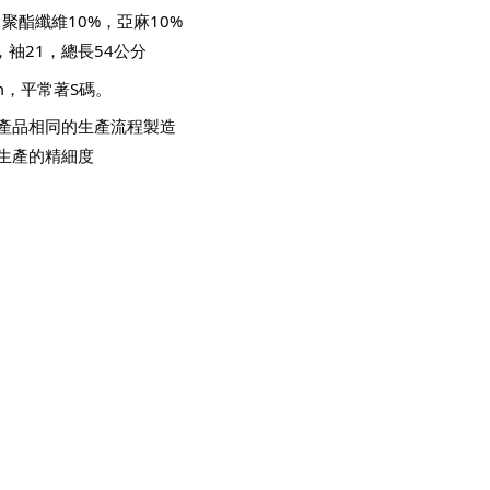
，聚酯纖維10%，亞麻10%
，袖21，總長54公分
3cm，平常著S碼。
產品相同的生產流程製造
生產的精細度 