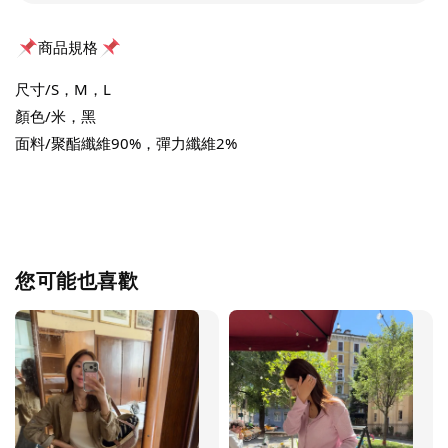
商品規格
尺寸/S，M，L
顏色/米，黑
面料/聚酯纖維90%，彈力纖維2%
您可能也喜歡