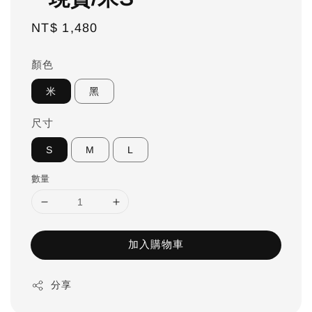
Regular
NT$ 1,480
price
顏色
米
黑
尺寸
S
M
L
數量
加入購物車
分享