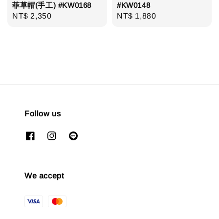
菲草帽(手工) #KW0168
#KW0148
Regular
NT$ 2,350
Regular
NT$ 1,880
price
price
Follow us
We accept