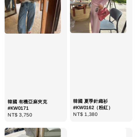
韓國 夏季針織衫
韓國 有機亞麻夾克
#KW0162（粉紅）
#KW0171
Regular
NT$ 1,380
Regular
NT$ 3,750
price
price