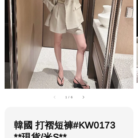
1
/
6
韓國 打褶短褲#KW0173
**現貨/米S**