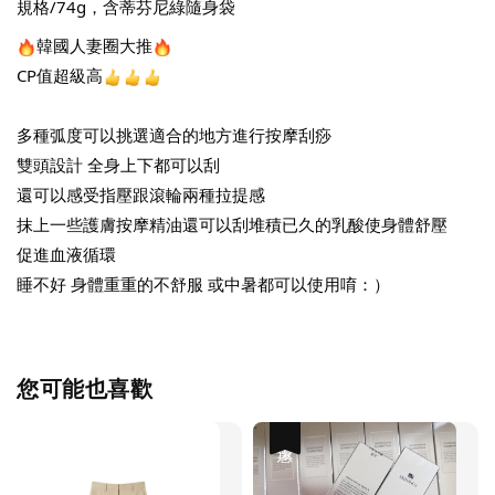
規格/74g，含蒂芬尼綠隨身袋
韓國人妻圈大推
CP值超級高
多種弧度可以挑選適合的地方進行按摩刮痧
雙頭設計 全身上下都可以刮 
還可以感受指壓跟滾輪兩種拉提感 
抹上一些護膚按摩精油還可以刮堆積已久的乳酸使身體舒壓 
促進血液循環 
睡不好 身體重重的不舒服 或中暑都可以使用唷：）
您可能也喜歡
優惠