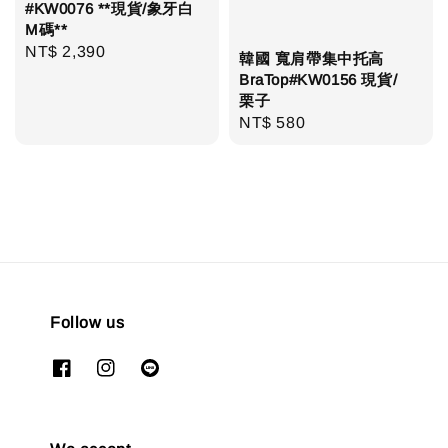
#KW0076 **現貨/象牙白
M碼**
Regular
NT$ 2,390
韓國 寬肩帶集中托高
price
BraTop#KW0156 現貨/
栗子
Regular
NT$ 580
price
Follow us