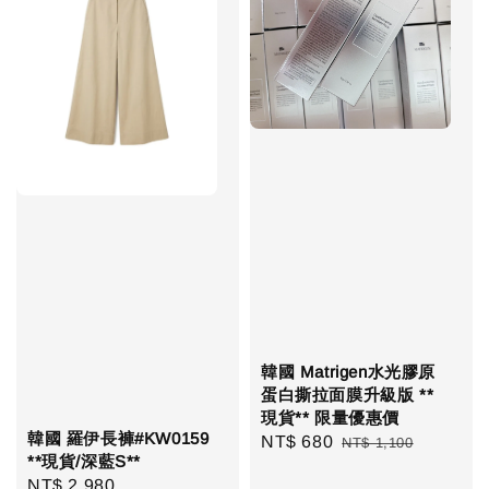
韓國 Matrigen水光膠原
蛋白撕拉面膜升級版 **
現貨** 限量優惠價
韓國 羅伊長褲#KW0159
Sale
NT$ 680
Regular
NT$ 1,100
**現貨/深藍S**
price
price
Regular
NT$ 2,980