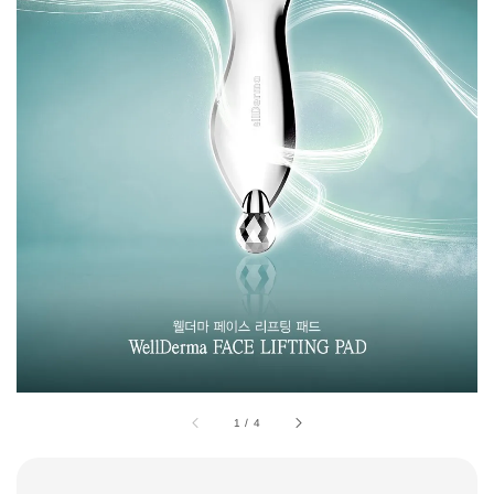
1
/
4